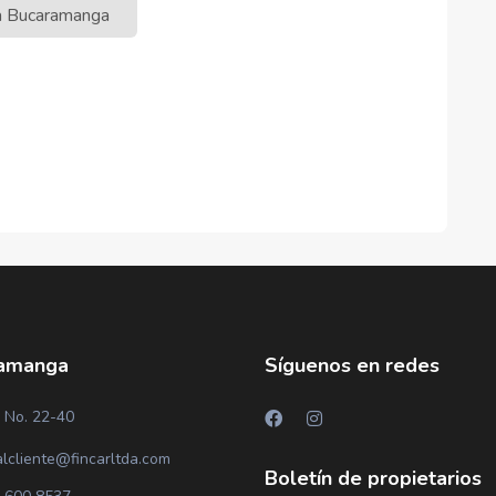
ia Bucaramanga
amanga
Síguenos en redes
 No. 22-40
alcliente@fincarltda.com
Boletín de propietarios