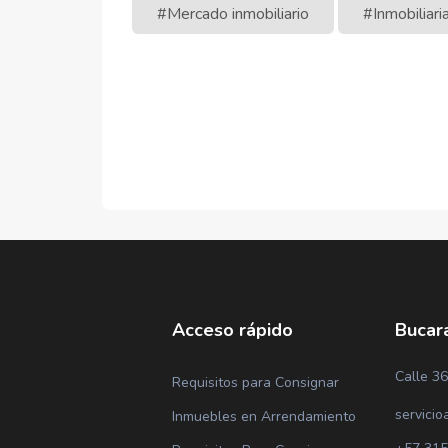
#Mercado inmobiliario
#Inmobiliar
Acceso rápido
Bucar
Calle 36
Requisitos para Consignar
servicio
Inmuebles en Arrendamiento