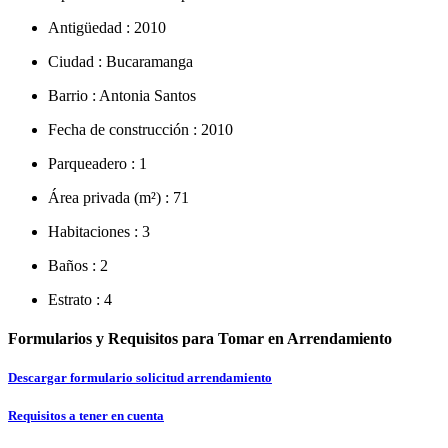
Antigüedad :
2010
Ciudad :
Bucaramanga
Barrio :
Antonia Santos
Fecha de construcción :
2010
Parqueadero :
1
Área privada (m²) :
71
Habitaciones :
3
Baños :
2
Estrato :
4
Formularios y Requisitos para Tomar en Arrendamiento
Descargar formulario solicitud arrendamiento
Requisitos a tener en cuenta