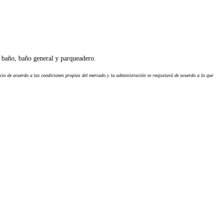
n baño, baño general y parqueadero.
recio de acuerdo a las condiciones propias del mercado y la administración se reajustará de acuerdo a lo que