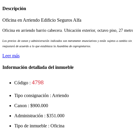
Descripción
Oficina en Arriendo Edificio Seguros Alfa
Oficina en arriendo barrio cabecera. Ubicación exterior, octavo piso, 27 met
Los precios de canon y administración indicados son meramente enunciativos y están sujetos a cambio sin pr
reajustará de acuerdo a lo que establezca la Asamblea de copropietarios.
Leer más
Información detallada del inmueble
4798
Código :
Tipo consignación :
Arriendo
Canon :
$900.000
Administración :
$351.000
Tipo de inmueble :
Oficina