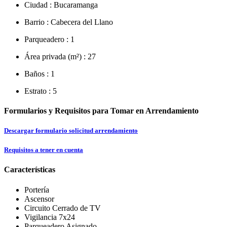
Ciudad :
Bucaramanga
Barrio :
Cabecera del Llano
Parqueadero :
1
Área privada (m²) :
27
Baños :
1
Estrato :
5
Formularios y Requisitos para Tomar en Arrendamiento
Descargar formulario solicitud arrendamiento
Requisitos a tener en cuenta
Características
Portería
Ascensor
Circuito Cerrado de TV
Vigilancia 7x24
Parqueadero Asignado