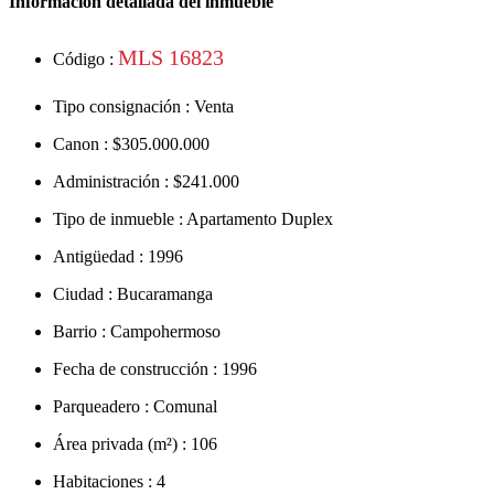
Información detallada del inmueble
MLS 16823
Código :
Tipo consignación :
Venta
Canon :
$305.000.000
Administración :
$241.000
Tipo de inmueble :
Apartamento Duplex
Antigüedad :
1996
Ciudad :
Bucaramanga
Barrio :
Campohermoso
Fecha de construcción :
1996
Parqueadero :
Comunal
Área privada (m²) :
106
Habitaciones :
4