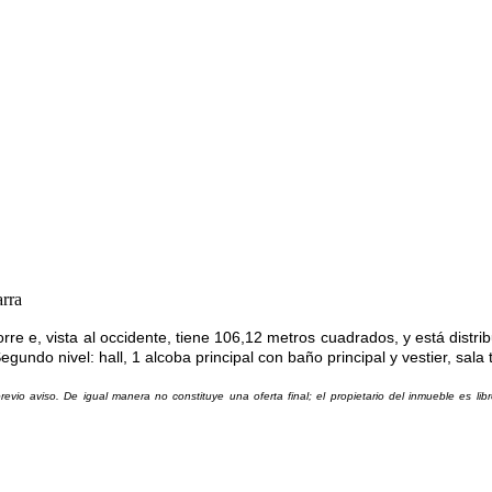
rra
e e, vista al occidente, tiene 106,12 metros cuadrados, y está distribu
egundo nivel: hall, 1 alcoba principal con baño principal y vestier, sal
io aviso. De igual manera no constituye una oferta final; el propietario del inmueble es lib