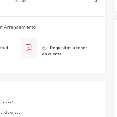
Estrato :
3
en Arrendamiento
itud
Requisitos a tener
en cuenta
ncia 7x24
condicionado