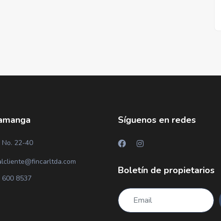
amanga
Síguenos en redes
 No. 22-40
alcliente@fincarltda.com
Boletín de propietarios
 600 8537