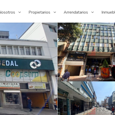
Nosotros
Propietarios
Arrendatarios
Inmueb