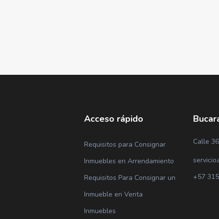
Acceso rápido
Bucar
Calle 36
Requisitos para Consignar
servicio
Inmuebles en Arrendamiento
+57 315
Requisitos Para Consignar un
Inmueble en Venta
Inmuebles