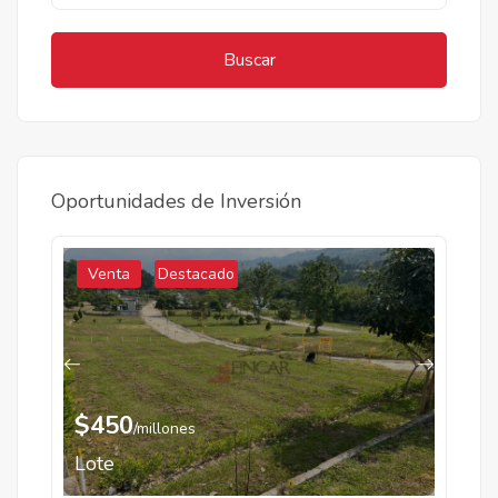
Buscar
Oportunidades de Inversión
Venta
Destacado
$450
/millones
Lote
C