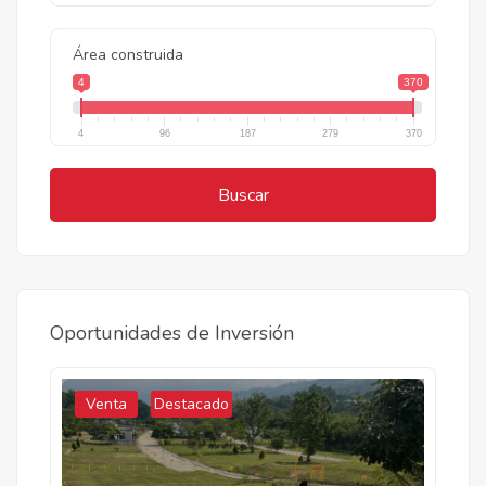
Área construida
4
370
4
96
187
279
370
Buscar
Oportunidades de Inversión
Venta
Destacado