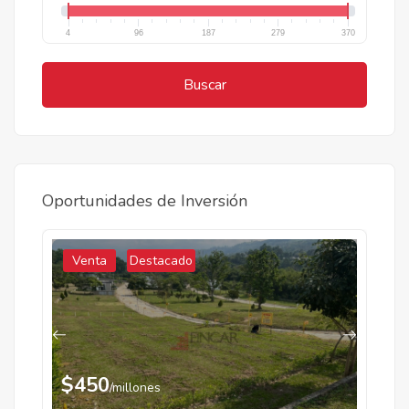
4
96
187
279
370
Buscar
Oportunidades de Inversión
Venta
Destacado
$450
/millones