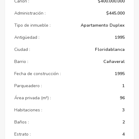
Canon :
$400.000.000
Administración :
$445.000
Tipo de inmueble :
Apartamento Duplex
Antigüedad :
1995
Ciudad :
Floridablanca
Barrio :
Cañaveral
Fecha de construcción :
1995
Parqueadero :
1
Área privada (m²) :
96
Habitaciones :
3
Baños :
2
Estrato :
4