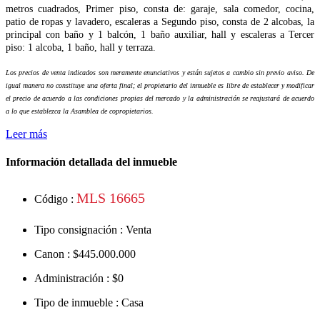
metros cuadrados, Primer piso, consta de: garaje, sala comedor, cocina,
patio de ropas y lavadero, escaleras a Segundo piso, consta de 2 alcobas, la
principal con baño y 1 balcón, 1 baño auxiliar, hall y escaleras a Tercer
piso: 1 alcoba, 1 baño, hall y terraza.
Los precios de venta indicados son meramente enunciativos y están sujetos a cambio sin previo aviso. De
igual manera no constituye una oferta final; el propietario del inmueble es libre de establecer y modificar
el precio de acuerdo a las condiciones propias del mercado y la administración se reajustará de acuerdo
a lo que establezca la Asamblea de copropietarios.
Leer más
Información detallada del inmueble
MLS 16665
Código :
Tipo consignación :
Venta
Canon :
$445.000.000
Administración :
$0
Tipo de inmueble :
Casa