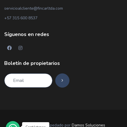
servicioalcliente@fincarltda.com
+57 315 600 8537
Síguenos en redes
Boletín de propietarios
Diseñado y hospedado por
Damos Soluciones