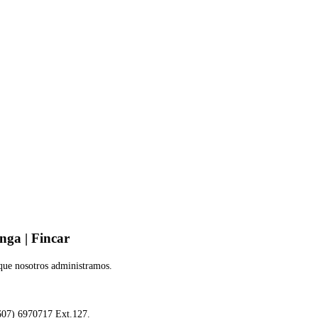
nga | Fincar
 que nosotros administramos.
(607) 6970717 Ext.127.